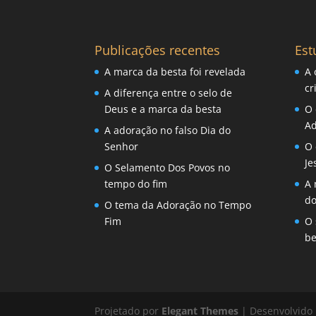
Publicações recentes
Est
A marca da besta foi revelada
A 
cr
A diferença entre o selo de
Deus e a marca da besta
O 
Ad
A adoração no falso Dia do
Senhor
O 
Je
O Selamento Dos Povos no
tempo do fim
A 
d
O tema da Adoração no Tempo
Fim
O 
be
Projetado por
Elegant Themes
| Desenvolvido