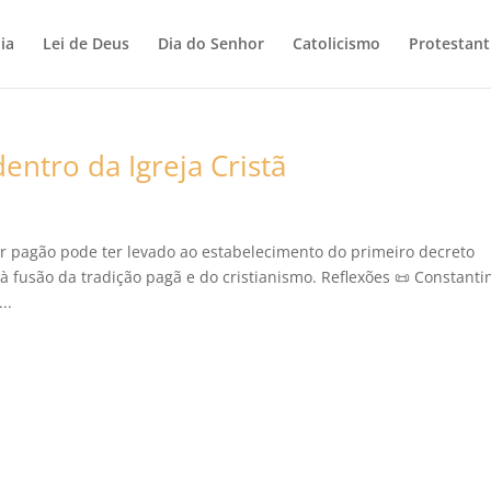
ia
Lei de Deus
Dia do Senhor
Catolicismo
Protestan
ntro da Igreja Cristã
r pagão pode ter levado ao estabelecimento do primeiro decreto
 fusão da tradição pagã e do cristianismo. Reflexões 📜 Constantin
..