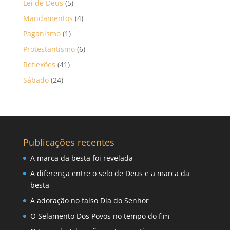
Lei de Deus
(5)
Mandamentos
(4)
Paganismo
(1)
Protestantismo
(6)
Reflexões
(41)
Sábado
(24)
Publicações recentes
A marca da besta foi revelada
A diferença entre o selo de Deus e a marca da
besta
A adoração no falso Dia do Senhor
O Selamento Dos Povos no tempo do fim