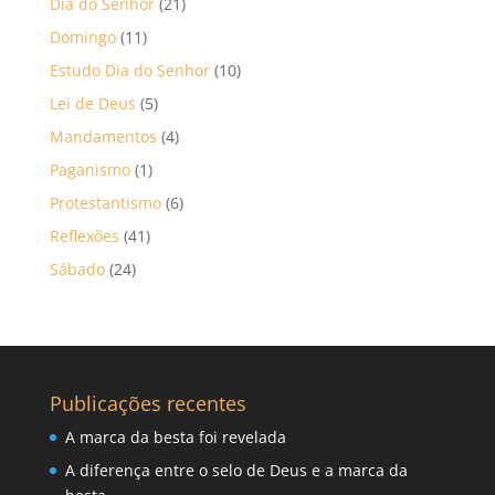
Dia do Senhor
(21)
Domingo
(11)
Estudo Dia do Senhor
(10)
Lei de Deus
(5)
Mandamentos
(4)
Paganismo
(1)
Protestantismo
(6)
Reflexões
(41)
Sábado
(24)
Publicações recentes
A marca da besta foi revelada
A diferença entre o selo de Deus e a marca da