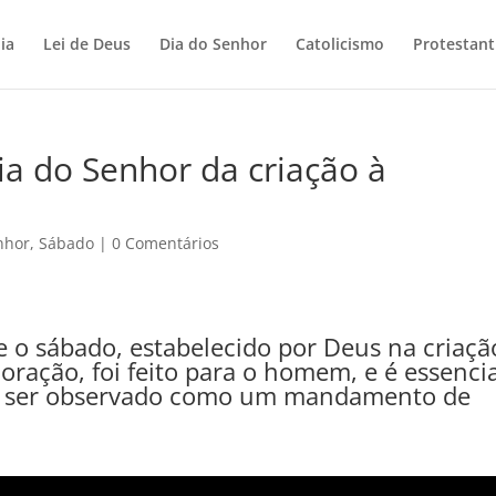
ia
Lei de Deus
Dia do Senhor
Catolicismo
Protestan
ia do Senhor da criação à
nhor
,
Sábado
|
0 Comentários
ue o sábado, estabelecido por Deus na criaçã
ração, foi feito para o homem, e é essencia
ve ser observado como um mandamento de