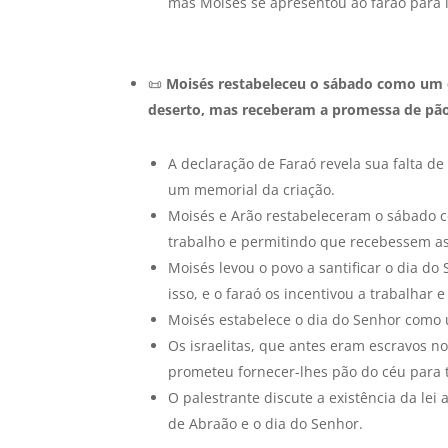
mas Moisés se apresentou ao faraó para l
📜
Moisés restabeleceu o sábado como um d
deserto, mas receberam a promessa de pão 
A declaração de Faraó revela sua falta d
um memorial da criação.
Moisés e Arão restabeleceram o sábado c
trabalho e permitindo que recebessem a
Moisés levou o povo a santificar o dia d
isso, e o faraó os incentivou a trabalhar e
Moisés estabelece o dia do Senhor como u
Os israelitas, que antes eram escravos n
prometeu fornecer-lhes pão do céu para te
O palestrante discute a existência da le
de Abraão e o dia do Senhor.