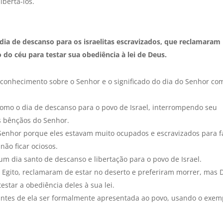
ibertá-los.
ia de descanso para os israelitas escravizados, que reclamaram
do céu para testar sua obediência à lei de Deus.
e conhecimento sobre o Senhor e o significado do dia do Senhor co
omo o dia de descanso para o povo de Israel, interrompendo seu
s bênçãos do Senhor.
o Senhor porque eles estavam muito ocupados e escravizados para f
 não ficar ociosos.
m dia santo de descanso e libertação para o povo de Israel.
o Egito, reclamaram de estar no deserto e preferiram morrer, mas 
star a obediência deles à sua lei.
i antes de ela ser formalmente apresentada ao povo, usando o exem