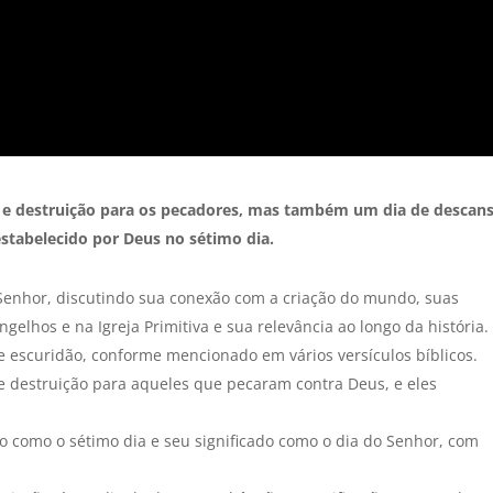
 e destruição para os pecadores, mas também um dia de descans
stabelecido por Deus no sétimo dia.
 Senhor, discutindo sua conexão com a criação do mundo, suas
gelhos e na Igreja Primitiva e sua relevância ao longo da história.
e escuridão, conforme mencionado em vários versículos bíblicos.
e destruição para aqueles que pecaram contra Deus, e eles
do como o sétimo dia e seu significado como o dia do Senhor, com