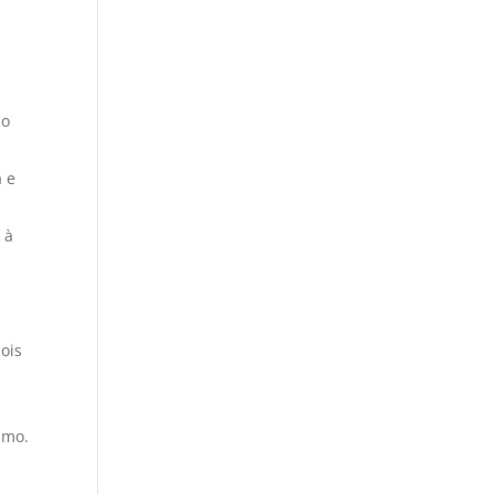
 o
a e
 à
ois
imo.