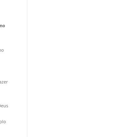
 no
mo
azer
Deus
plo