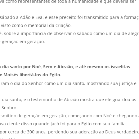
Eva como representantes de toda a humanidade e que deveria ser
sábado a Adão e Eva, e esse preceito foi transmitido para a forma
 visto como o memorial da criação.
, sobre a importância de observar o sábado como um dia de alegr
 geração em geração.
 dia santo por Noé, Sem e Abraão, e até mesmo os israelitas
 Moisés libertá-los do Egito.
am o dia do Senhor como um dia santo, mostrando sua justiça e
 dia santo, e o testemunho de Abraão mostra que ele guardou os
o Senhor.
ansmitido de geração em geração, começando com Noé e chegando 
va ciente disso quando Jacó foi para o Egito com sua família.
o por cerca de 300 anos, perdendo sua adoração ao Deus verdadeiro