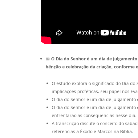
📅
O Dia do Senhor é um dia de julgamento
bênção e celebração da criação, conforme e
O estudo explora o significado do Dia do
implicações proféticas, seu papel nos Evan
O dia do Senhor é um dia de julgamento 
O dia do Senhor é um dia de julgamento 
enfrentarão as consequências nesse dia.
A transcrição discute o conceito do sába
referências a Êxodo e Marcos na Bíblia.