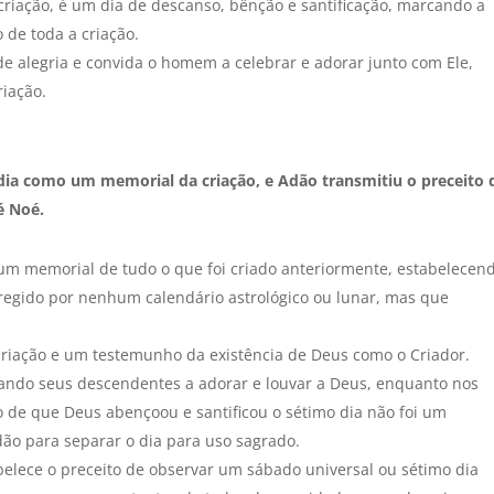
criação, é um dia de descanso, bênção e santificação, marcando a
 de toda a criação.
de alegria e convida o homem a celebrar e adorar junto com Ele,
iação.
dia como um memorial da criação, e Adão transmitiu o preceito 
é Noé.
um memorial de tudo o que foi criado anteriormente, estabelecen
 regido por nenhum calendário astrológico ou lunar, mas que
criação e um testemunho da existência de Deus como o Criador.
inando seus descendentes a adorar e louvar a Deus, enquanto nos
ão de que Deus abençoou e santificou o sétimo dia não foi um
o para separar o dia para uso sagrado.
abelece o preceito de observar um sábado universal ou sétimo dia