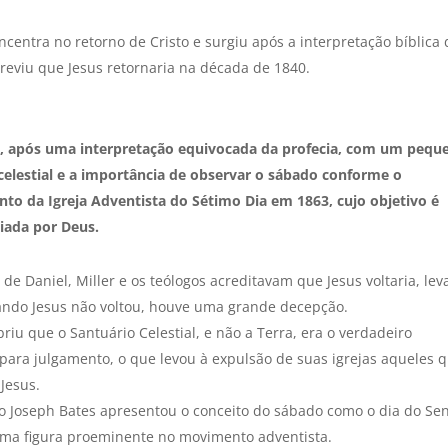
entra no retorno de Cristo e surgiu após a interpretação bíblica 
previu que Jesus retornaria na década de 1840.
, após uma interpretação equivocada da profecia, com um pequ
celestial e a importância de observar o sábado conforme o
o da Igreja Adventista do Sétimo Dia em 1863, cujo objetivo é
iada por Deus.
 de Daniel, Miller e os teólogos acreditavam que Jesus voltaria, le
ndo Jesus não voltou, houve uma grande decepção.
u que o Santuário Celestial, e não a Terra, era o verdadeiro
 para julgamento, o que levou à expulsão de suas igrejas aqueles 
Jesus.
 Joseph Bates apresentou o conceito do sábado como o dia do Se
 uma figura proeminente no movimento adventista.