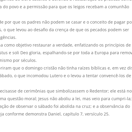
oma do povo e a permissão para que os leigos recebam a comunhão
de por que os padres não podem se casar e o conceito de pagar po
s, o que levou ao desafio da crença de que os pecados podem ser
lgências.
 como objetivo restaurar a verdade, enfatizando os princípios de 
hristus e soli Deo gloria, espalhando-se por toda a Europa para remo
anismo por séculos.
iram que o domingo cristão não tinha raízes bíblicas e, em vez di
sábado, o que incomodou Lutero e o levou a tentar convencê-los de
cisasse de cerimônias que simbolizassem o Redentor; ele está no
 questão moral; Jesus não aboliu a lei, mas veio para cumpri-la;
ção de observar o sábado foi abolida na cruz; e a observância do
ja conforme demonstra Daniel, capítulo 7, versículo 25.