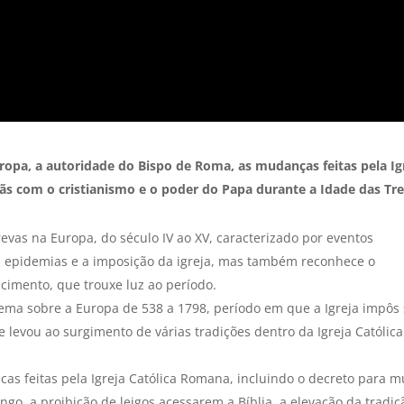
uropa, a autoridade do Bispo de Roma, as mudanças feitas pela Ig
ãs com o cristianismo e o poder do Papa durante a Idade das Tre
evas na Europa, do século IV ao XV, caracterizado por eventos
s, epidemias e a imposição da igreja, mas também reconhece o
imento, que trouxe luz ao período.
ma sobre a Europa de 538 a 1798, período em que a Igreja impôs
e levou ao surgimento de várias tradições dentro da Igreja Católica
icas feitas pela Igreja Católica Romana, incluindo o decreto para 
go, a proibição de leigos acessarem a Bíblia, a elevação da tradiç