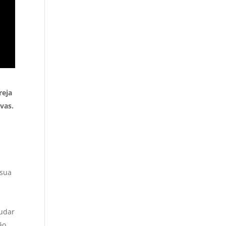
reja
vas.
 sua
mudar
ão