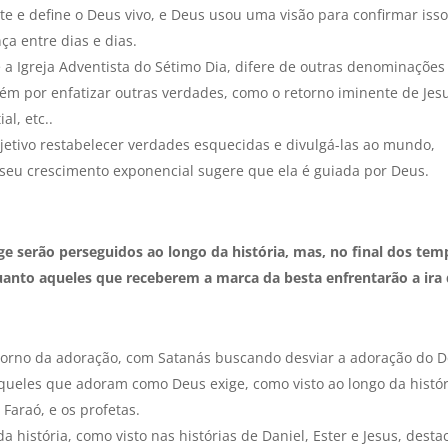
 e define o Deus vivo, e Deus usou uma visão para confirmar isso
ça entre dias e dias.
a Igreja Adventista do Sétimo Dia, difere de outras denominações
m por enfatizar outras verdades, como o retorno iminente de Jesu
al, etc..
jetivo restabelecer verdades esquecidas e divulgá-las ao mundo,
 seu crescimento exponencial sugere que ela é guiada por Deus.
e serão perseguidos ao longo da história, mas, no final dos tem
uanto aqueles que receberem a marca da besta enfrentarão a ira
m torno da adoração, com Satanás buscando desviar a adoração do 
queles que adoram como Deus exige, como visto ao longo da histór
Faraó, e os profetas.
 história, como visto nas histórias de Daniel, Ester e Jesus, desta