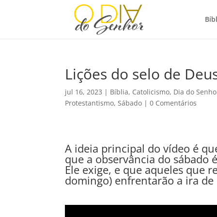
Bíbl
Lições do selo de Deu
jul 16, 2023
|
Bíblia
,
Catolicismo
,
Dia do Senho
Protestantismo
,
Sábado
|
0 Comentários
A ideia principal do vídeo é qu
que a observância do sábado 
Ele exige, e que aqueles que 
domingo) enfrentarão a ira de