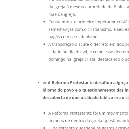
da igreja à mesma autoridade da Bíblia, a
mãe da igreja.
Constantino, o primeiro imperador cristã
semelhanças com o cristianismo, e seu es
pagãs com o cristianismo.
A transcrição discute o decreto emitido 
cidade no dia do sol, e como esse decre
domingo na igreja cristã, destacando o p
📜
A Reforma Protestante desafiou a Igreja
idioma do povo e o questionamento das ind
descoberta de que o sábado bíblico era o 
A Reforma Protestante foi um movimento d
homens de dentro da igreja questionando
O palestrante questiona os gastos extrav