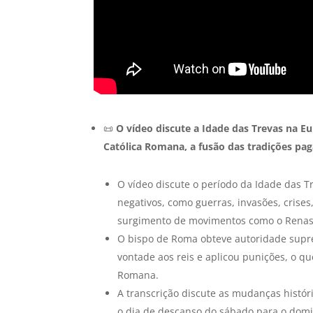
📜
O vídeo discute a Idade das Trevas na E
Católica Romana, a fusão das tradições pag
O vídeo discute o período da Idade das Tr
negativos, como guerras, invasões, crise
surgimento de movimentos como o Renasc
O bispo de Roma obteve autoridade supre
vontade aos reis e aplicou punições, o qu
Romana.
A transcrição discute as mudanças histór
o dia de descanso do sábado para o domin