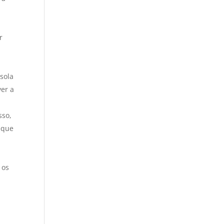
r
sola
ver a
sso,
 que
 os