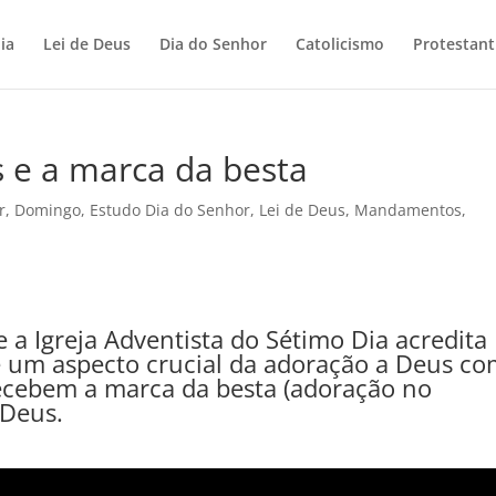
ia
Lei de Deus
Dia do Senhor
Catolicismo
Protestan
s e a marca da besta
r
,
Domingo
,
Estudo Dia do Senhor
,
Lei de Deus
,
Mandamentos
,
e a Igreja Adventista do Sétimo Dia acredita
é um aspecto crucial da adoração a Deus c
recebem a marca da besta (adoração no
 Deus.