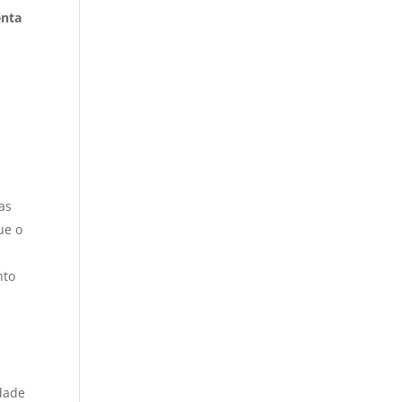
enta
as
ue o
nto
dade