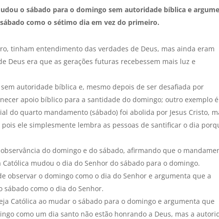
 mudou o sábado para o domingo sem autoridade bíblica e argum
o sábado como o sétimo dia em vez do primeiro.
tero, tinham entendimento das verdades de Deus, mas ainda eram
o de Deus era que as gerações futuras recebessem mais luz e
sem autoridade bíblica e, mesmo depois de ser desafiada por
rnecer apoio bíblico para a santidade do domingo; outro exemplo é
ial do quarto mandamento (sábado) foi abolida por Jesus Cristo, m
pois ele simplesmente lembra as pessoas de santificar o dia porq
 a observância do domingo e do sábado, afirmando que o mandame
ja Católica mudou o dia do Senhor do sábado para o domingo.
a de observar o domingo como o dia do Senhor e argumenta que a
do sábado como o dia do Senhor.
greja Católica ao mudar o sábado para o domingo e argumenta que
ingo como um dia santo não estão honrando a Deus, mas a autori