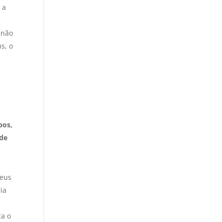
 a
 não
s, o
pos,
 de
Deus
ia
ca o