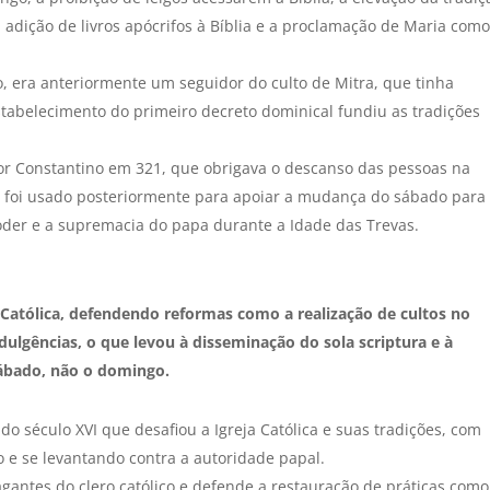
 adição de livros apócrifos à Bíblia e a proclamação de Maria como
o, era anteriormente um seguidor do culto de Mitra, que tinha
tabelecimento do primeiro decreto dominical fundiu as tradições
por Constantino em 321, que obrigava o descanso das pessoas na
to foi usado posteriormente para apoiar a mudança do sábado para
oder e a supremacia do papa durante a Idade das Trevas.
 Católica, defendendo reformas como a realização de cultos no
ulgências, o que levou à disseminação do sola scriptura e à
sábado, não o domingo.
o século XVI que desafiou a Igreja Católica e suas tradições, com
 e se levantando contra a autoridade papal.
agantes do clero católico e defende a restauração de práticas como