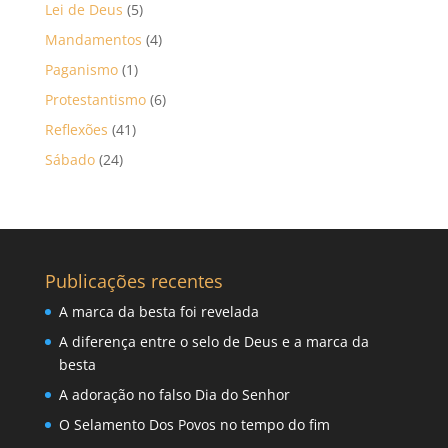
Lei de Deus
(5)
Mandamentos
(4)
Paganismo
(1)
Protestantismo
(6)
Reflexões
(41)
Sábado
(24)
Publicações recentes
A marca da besta foi revelada
A diferença entre o selo de Deus e a marca da
besta
A adoração no falso Dia do Senhor
O Selamento Dos Povos no tempo do fim