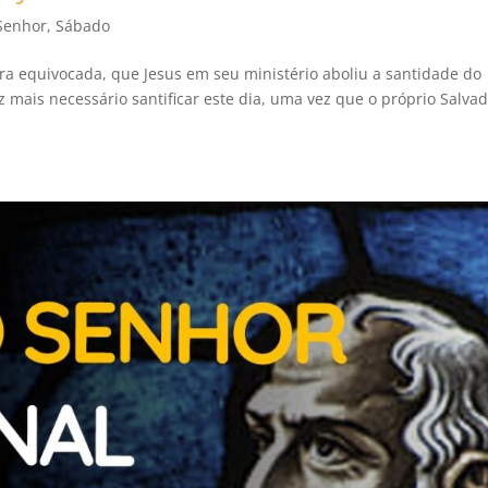
Senhor
,
Sábado
ra equivocada, que Jesus em seu ministério aboliu a santidade do
 mais necessário santificar este dia, uma vez que o próprio Salva