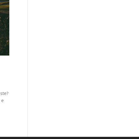
ste?
 e