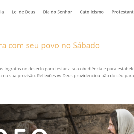
ia
Lei de Deus
Dia do Senhor
Catolicismo
Protestan
ara com seu povo no Sábado
as ingratos no deserto para testar a sua obediência e para estabel
 na sua provisão. Reflexões 📜 Deus providenciou pão do céu para