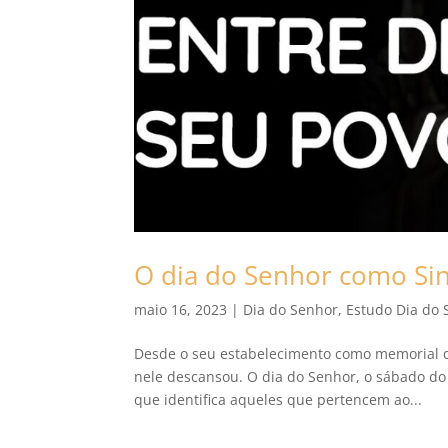
O dia do Senhor como Sina
maio 16, 2023
|
Dia do Senhor
,
Estudo Dia do 
Desde o seu estabelecimento como memorial d
nele descansou. O dia do Senhor, o sábado do 
que identifica aqueles que pertencem ao...