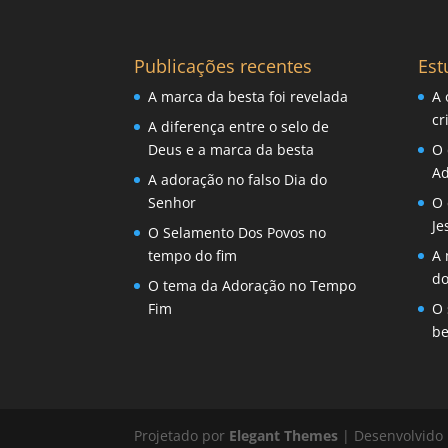
Publicações recentes
Est
A marca da besta foi revelada
A 
cr
A diferença entre o selo de
Deus e a marca da besta
O 
Ad
A adoração no falso Dia do
Senhor
O 
Je
O Selamento Dos Povos no
tempo do fim
A 
d
O tema da Adoração no Tempo
Fim
O 
be
Projetado por
Elegant Themes
| Desenvolvido