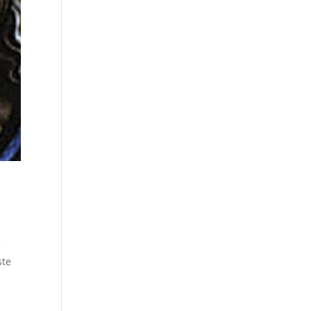
e
ste