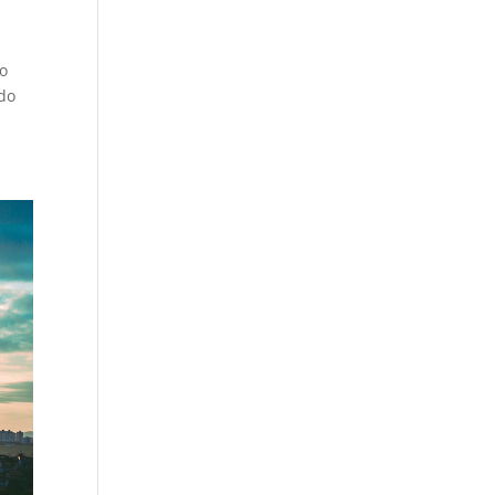
 o
ido