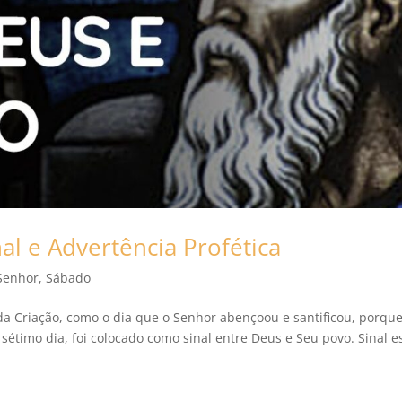
l e Advertência Profética
Senhor
,
Sábado
a Criação, como o dia que o Senhor abençoou e santificou, porqu
sétimo dia, foi colocado como sinal entre Deus e Seu povo. Sinal e