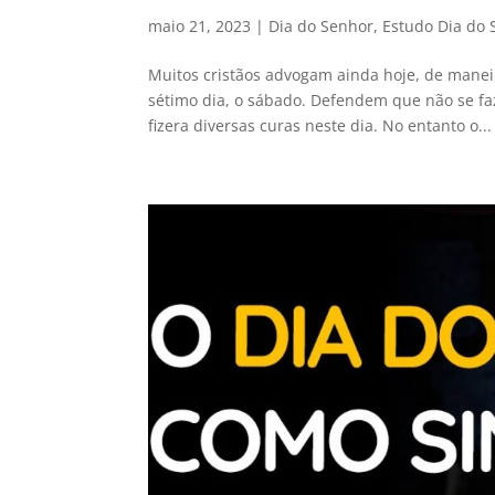
maio 21, 2023
|
Dia do Senhor
,
Estudo Dia do 
Muitos cristãos advogam ainda hoje, de manei
sétimo dia, o sábado. Defendem que não se faz
fizera diversas curas neste dia. No entanto o...