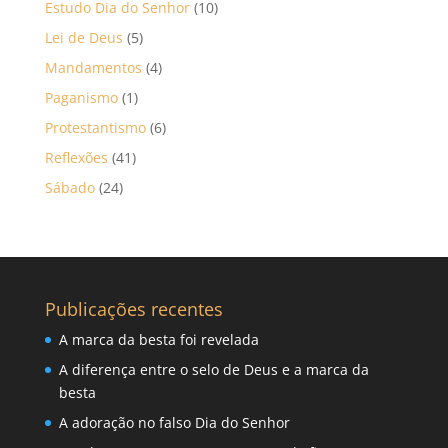
Estudo Dia do Senhor
(10)
Lei de Deus
(5)
Mandamentos
(4)
Paganismo
(1)
Protestantismo
(6)
Reflexões
(41)
Sábado
(24)
Publicações recentes
A marca da besta foi revelada
A diferença entre o selo de Deus e a marca da
besta
A adoração no falso Dia do Senhor