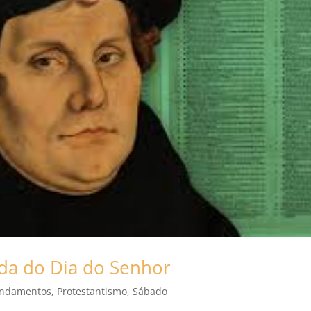
da do Dia do Senhor
ndamentos
,
Protestantismo
,
Sábado