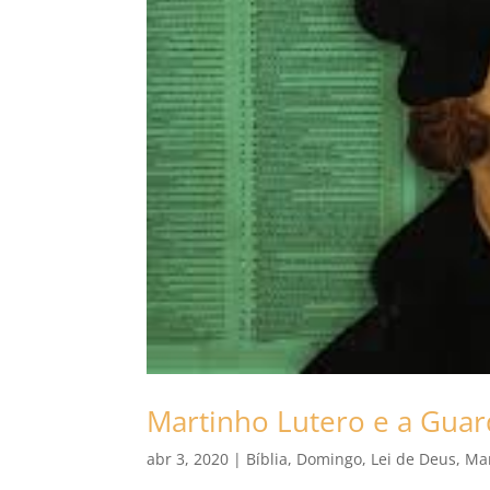
Martinho Lutero e a Guar
abr 3, 2020
|
Bíblia
,
Domingo
,
Lei de Deus
,
Ma