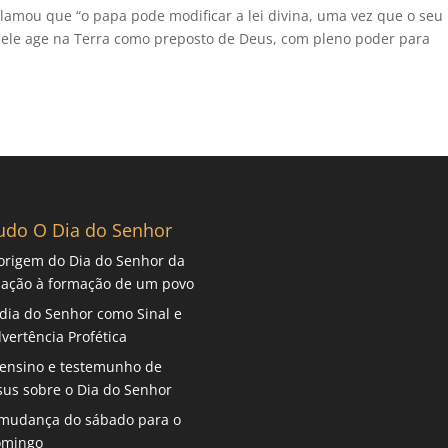
lamou que “o papa pode modificar a lei divina, uma vez que o seu
ele age na Terra como preposto de Deus, com pleno poder para
udo O Dia do Senhor
origem do Dia do Senhor da
iação à formação de um povo
dia do Senhor como Sinal e
vertência Profética
ensino e testemunho de
sus sobre o Dia do Senhor
mudança do sábado para o
omingo