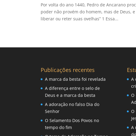
Por volta do ano 1440, Pedro de Ancarano proc
poder não provém do homem, mas de Deus, e 
liberar ou reter suas ovelhas” 1 Essa...
Publicações recentes
Est
A marca da besta foi revelada
A 
cr
A diferença entre o selo de
Deus e a marca da besta
O 
Ad
A adoração no falso Dia do
Senhor
O 
Je
O Selamento Dos Povos no
tempo do fim
A 
d