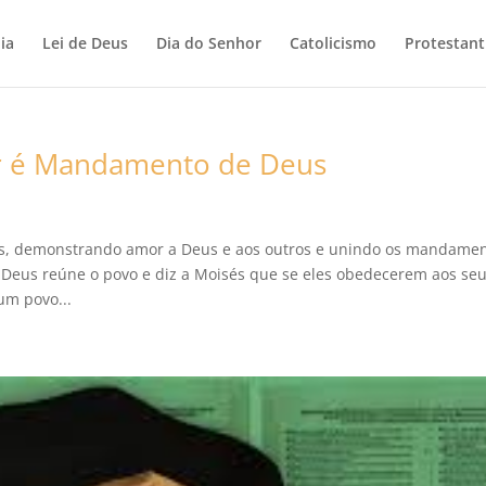
ia
Lei de Deus
Dia do Senhor
Catolicismo
Protestan
hor é Mandamento de Deus
s, demonstrando amor a Deus e aos outros e unindo os mandame
 Deus reúne o povo e diz a Moisés que se eles obedecerem aos se
um povo...