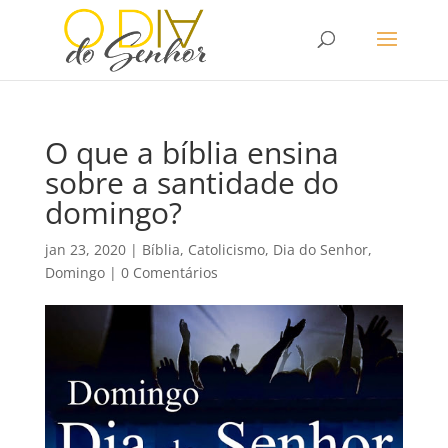
O que a bíblia ensina
sobre a santidade do
domingo?
jan 23, 2020
|
Bíblia
,
Catolicismo
,
Dia do Senhor
,
Domingo
|
0 Comentários